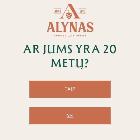
AR JUMS YRA 20
METŲ?
404 ERROR
TAIP
PUSLAPIS NERASTAS
NE
Atsiprašome, ieškomas puslapis neegzistuoja arba buvo
perkeltas. Pabandykite ieškoti mūsų svetainėje.