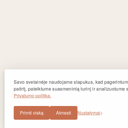
Užsaky
Vytauto
Užsaky
Žemaičių
Užsakym
Taikos p
Užsakym
Savo svetainėje naudojame slapukus, kad pagerintum
Gardino 
patirtį, pateiktume suasmenintą turinį ir analizuotume 
Privatumo politika.
Primti viską
Atmesti
Nustatymai
©2025 ALYNAS. Visos teisės saugomos.
Privatumo po