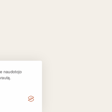
mai Trakuose:
 g. 90
+370 635 86205
mai Kaune:
 pl. 23
+370 685 27988
ai Klaipėdoje:
r. 28
+370 656 56781
ai Šiauliuose:
e naudotojo
g. 2
+370 656 61127
srautą.
litika