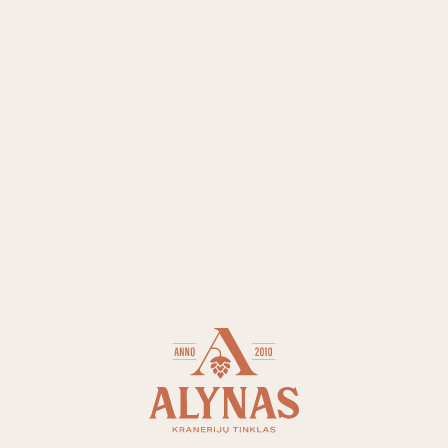
e, Antakalnio g. 71, duris atvėrė naujo formato ALYNO KRANERI
kūrėme vietą, kur būtų gera trumpam sustoti, ramiai padirbėti 
ti su draugais.
rdvę, kuri prisitaiko prie skirtingų dienos ritmų.
duktus bus galima užsisakyti ir per „Wolt“ ir „Bolt“ programėle
praeik pro šalį
PRISIJUNK PRI
BENDRUOME
Prenumeruok naujienlaiškį ir p
artėjančias degustacijas, rengin