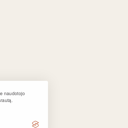
mai Trakuose:
 g. 90
+370 635 86205
mai Kaune:
 pl. 23
+370 685 27988
ai Klaipėdoje:
r. 28
+370 656 56781
ai Šiauliuose:
e naudotojo
g. 2
+370 656 61127
srautą.