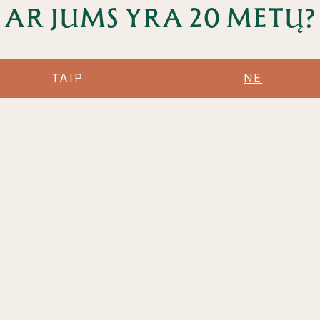
AR JUMS YRA 20 METŲ?
bei asortimento pap
TAIP
NE
PRENUMERUO