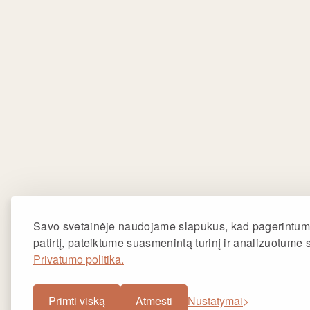
Užsaky
Vytauto
Užsaky
Žemaičių
Užsakym
Taikos p
Užsakym
Savo svetainėje naudojame slapukus, kad pagerintum
Gardino 
patirtį, pateiktume suasmenintą turinį ir analizuotume 
Privatumo politika.
Primti viską
Atmesti
Nustatymai